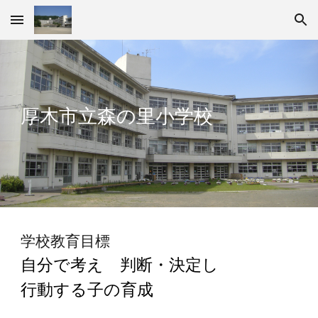
Skip to main content
Skip to navigation
厚木市立森の里小
学校
学校教育目標
自分で考え 判断
・
決定し
行動する子の育成